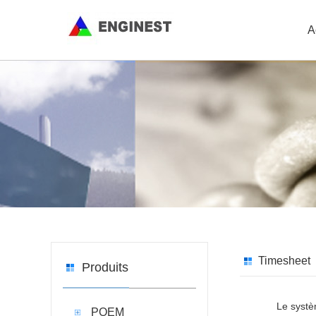
A
Timesheet
Produits
Le systè
POEM