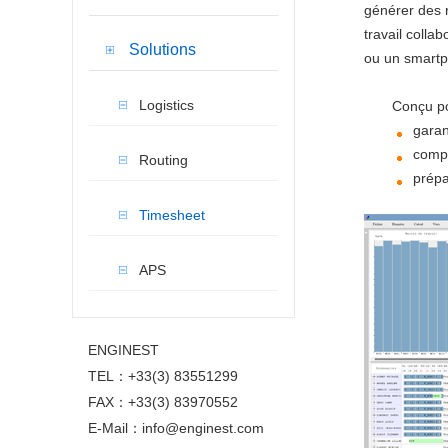
générer des 
travail colla
Solutions
ou un smart
Logistics
Conçu po
garan
compt
Routing
prépar
Timesheet
APS
ENGINEST
TEL：+33(3) 83551299
FAX：+33(3) 83970552
E-Mail：info@enginest.com